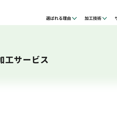
選ばれる理由
加工技術
加工サービス
加工
ス
の特徴
NC旋盤加工
試作・開発支援
設備
品質管理
リバースエン
金型の設計・
採用情報