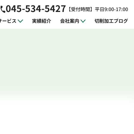
045-534-5427
【受付時間】平日9:00-17:00
サービス
実績紹介
会社案内
切削加工ブログ
ジニアリング
製作
平面研削加工
治具の設計・製作