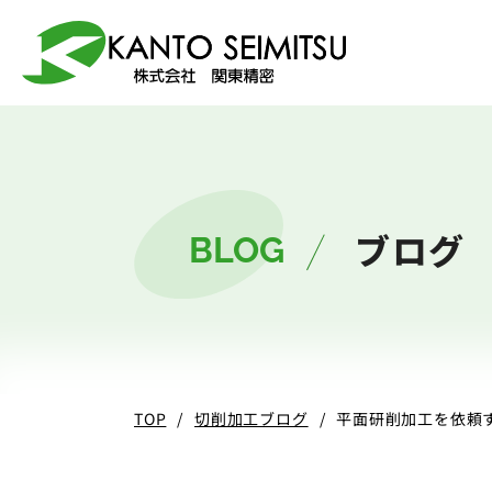
選ばれる理由
加工技術
サービス
会社案内
ブログ
BLOG
5軸マシニング
総合加工サービ
会社案内
関東精密
TOP
切削加工ブログ
平面研削加工を依頼