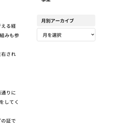
月別アーカイブ
行える経
組みも参
左右され
面通りに
）をしてく
プの証で