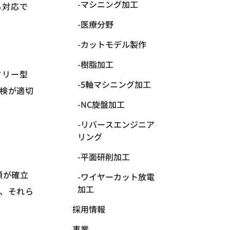
マシニング加工
も対応で
医療分野
カットモデル製作
樹脂加工
タリー型
5軸マシニング加工
検が適切
NC旋盤加工
リバースエンジニア
リング
平面研削加工
順が確立
ワイヤーカット放電
加工
、それら
採用情報
。
事業