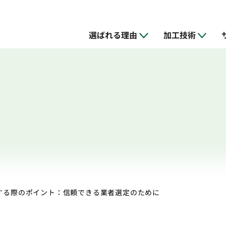
選ばれる理由
加工技術
加工
ス
の特徴
NC旋盤加工
試作・開発支援
設備
品質管理
リバースエン
金型の設計・
採用情報
する際のポイント：信頼できる業者選定のために