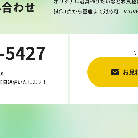
オリジナル治具作りたいなどお気軽
い合わせ
試作1点から量産まで対応可！VA/
-5427
お見
00
即日返信
いたします！