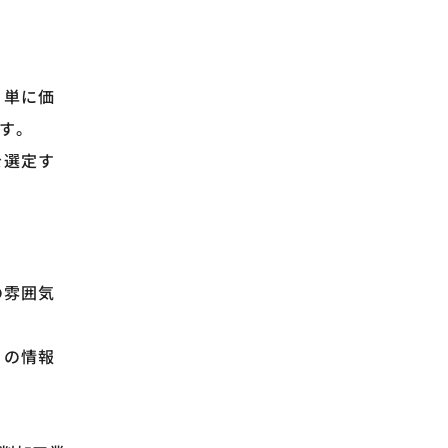
。単に価
す。
を選定す
の雰囲気
くの情報