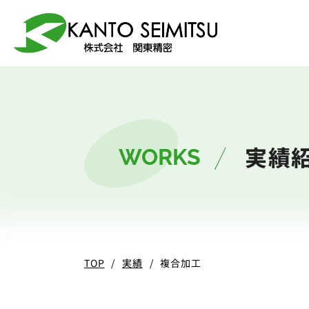
選ばれる理由
加工技術
サービス
会社案内
実績
WORKS
5軸マシニング
総合加工サービ
会社案内
関東精密
TOP
実績
複合加工