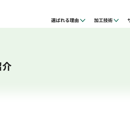
選ばれる理由
加工技術
紹介
加工
ス
の特徴
NC旋盤加工
試作・開発支援
設備
品質管理
リバースエン
金型の設計・
採用情報