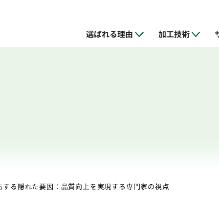
選ばれる理由
加工技術
加工
ス
の特徴
NC旋盤加工
試作・開発支援
設備
品質管理
リバースエン
金型の設計・
採用情報
右する隠れた要因：品質向上を実現する専門家の視点