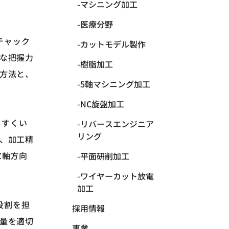
マシニング加工
医療分野
チャック
カットモデル製作
な把握力
樹脂加工
方法と、
5軸マシニング加工
NC旋盤加工
、すくい
リバースエンジニア
リング
、加工精
Z
軸方向
平面研削加工
ワイヤーカット放電
加工
役割を担
採用情報
量を適切
事業