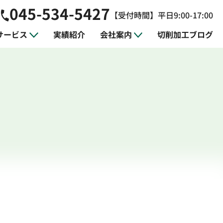
045-534-5427
【受付時間】平日9:00-17:00
サービス
実績紹介
会社案内
切削加工ブログ
ジニアリング
製作
平面研削加工
治具の設計・製作