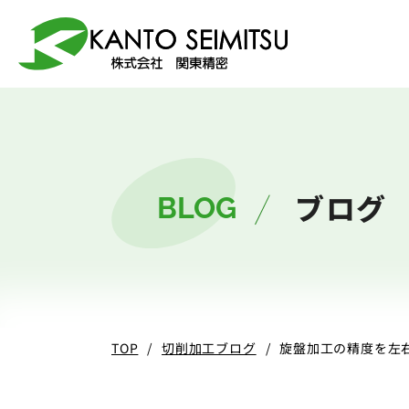
選ばれる理由
加工技術
サービス
会社案内
ブログ
BLOG
5軸マシニング
総合加工サービ
会社案内
関東精密
TOP
切削加工ブログ
旋盤加工の精度を左