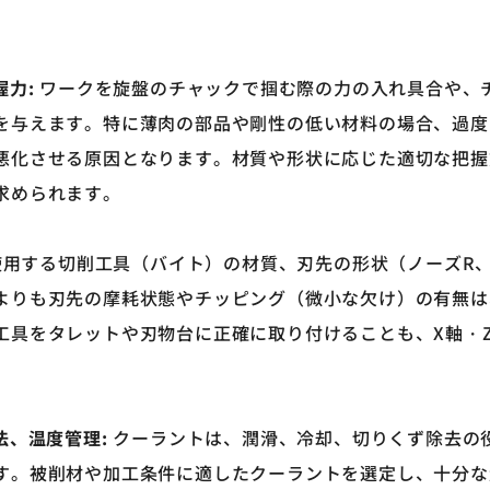
握力
:
ワークを旋盤のチャックで掴む際の力の入れ具合や、
を与えます。特に薄肉の部品や剛性の低い材料の場合、過度
悪化させる原因となります。材質や形状に応じた適切な把握
求められます。
用する切削工具（バイト）の材質、刃先の形状（ノーズ
R
よりも刃先の摩耗状態やチッピング（微小な欠け）の有無は
工具をタレットや刃物台に正確に取り付けることも、
X
軸・
法、温度管理
:
クーラントは、潤滑、冷却、切りくず除去の
す。被削材や加工条件に適したクーラントを選定し、十分な